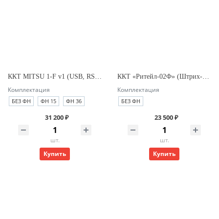
ККТ MITSU 1-F v1 (USB, RS-232, Ethernet)
ККТ «Ритейл-02Ф» (Штрих-ФР-02Ф) RS/USB/ДЯ (черный) без ФН
Комплектация
Комплектация
БЕЗ ФН
ФН 15
ФН 36
БЕЗ ФН
31 200 ₽
23 500 ₽
шт.
шт.
Купить
Купить