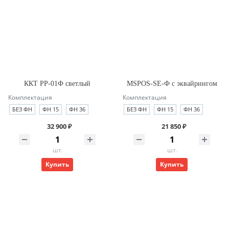
ККТ РР-01Ф светлый
MSPOS-SE-Ф с эквайрингом
Комплектация
Комплектация
БЕЗ ФН
ФН 15
ФН 36
БЕЗ ФН
ФН 15
ФН 36
32 900 ₽
21 850 ₽
шт.
шт.
Купить
Купить