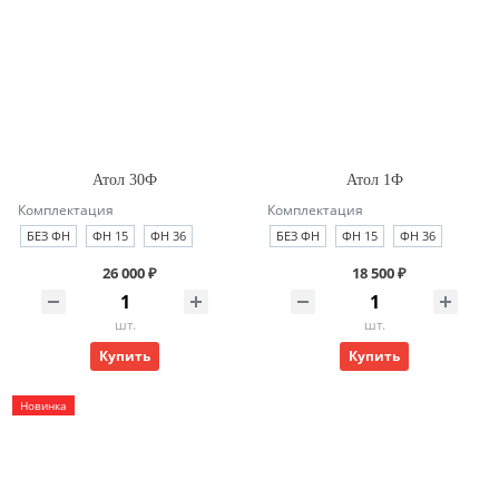
Атол 30Ф
Атол 1Ф
Комплектация
Комплектация
БЕЗ ФН
ФН 15
ФН 36
БЕЗ ФН
ФН 15
ФН 36
26 000 ₽
18 500 ₽
шт.
шт.
Купить
Купить
Новинка