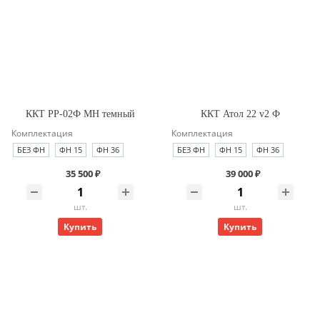
ККТ РР-02Ф МН темный
ККТ Атол 22 v2 Ф
Комплектация
Комплектация
БЕЗ ФН
ФН 15
ФН 36
БЕЗ ФН
ФН 15
ФН 36
35 500 ₽
39 000 ₽
шт.
шт.
Купить
Купить